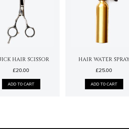
ICK HAIR SCISSOR
HAIR WATER SPRA
£
20.00
£
25.00
ADD TO CART
ADD TO CART