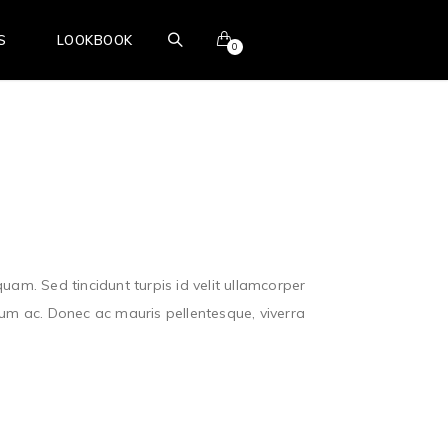
S
LOOKBOOK
0
BOOK ONLINE
uam. Sed tincidunt turpis id velit ullamcorper
tium ac. Donec ac mauris pellentesque, viverra
.