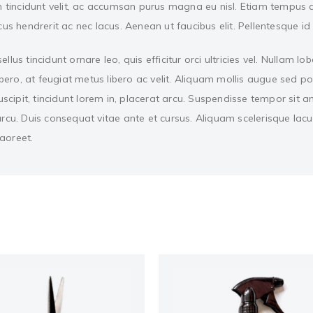
em tincidunt velit, ac accumsan purus magna eu nisl. Etiam tempus 
us hendrerit ac nec lacus. Aenean ut faucibus elit. Pellentesque id 
lus tincidunt ornare leo, quis efficitur orci ultricies vel. Nullam lo
ibero, at feugiat metus libero ac velit. Aliquam mollis augue sed po
pit, tincidunt lorem in, placerat arcu. Suspendisse tempor sit ame
arcu. Duis consequat vitae ante et cursus. Aliquam scelerisque lacu
aoreet.