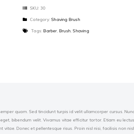
SKU:
30
Category:
Shaving Brush
Tags:
Barber
,
Brush
,
Shaving
 semper quam. Sed tincidunt turpis id velit ullamcorper cursus. Nun
eget, bibendum velit. Vivamus vitae efficitur tortor. Etiam eu lectu
vitae. Donec et pellentesque risus. Proin nisl nisi, facilisis non nisl