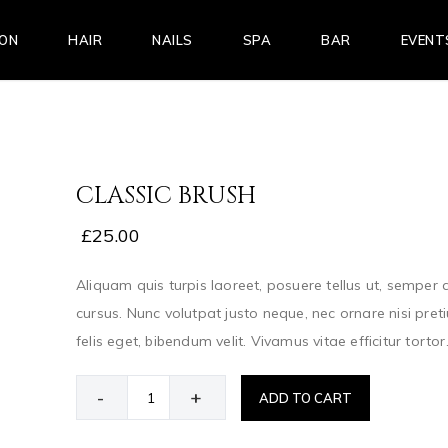
LON
HAIR
NAILS
SPA
BAR
EVENT
CLASSIC BRUSH
£
25.00
Aliquam quis turpis laoreet, posuere tellus ut, semper q
cursus. Nunc volutpat justo neque, nec ornare nisi pre
felis eget, bibendum velit. Vivamus vitae efficitur tortor
-
+
ADD TO CART