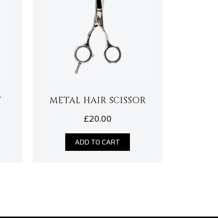
Y
METAL HAIR SCISSOR
£
20.00
ADD TO CART