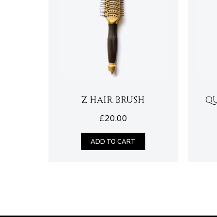
Z HAIR BRUSH
QU
£
20.00
ADD TO CART